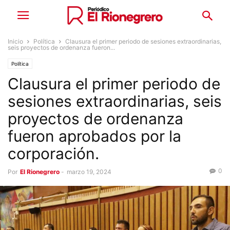
Inicio
Política
Clausura el primer periodo de sesiones extraordinarias,
seis proyectos de ordenanza fueron...
Política
Clausura el primer periodo de
sesiones extraordinarias, seis
proyectos de ordenanza
fueron aprobados por la
corporación.
0
Por
El Rionegrero
-
marzo 19, 2024