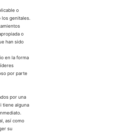
licable o
los genitales.
tamientos
apropiada o
ue han sido
io en la forma
líderes
oso por parte
ados por una
i tiene alguna
inmediato.
l, así como
ger su