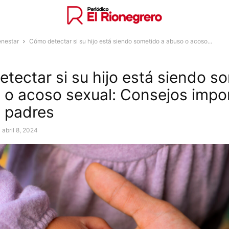
enestar
Cómo detectar si su hijo está siendo sometido a abuso o acoso...
tectar si su hijo está siendo s
 o acoso sexual: Consejos impo
s padres
abril 8, 2024