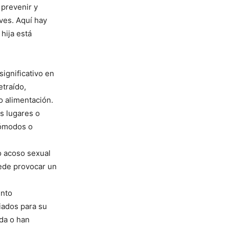
 prevenir y
ves. Aquí hay
hija está
significativo en
etraído,
o alimentación.
os lugares o
cómodos o
o acoso sexual
uede provocar un
ento
iados para su
da o han