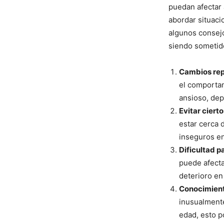
puedan afectar 
abordar situaci
algunos consejo
siendo sometid
Cambios rep
el comportam
ansioso, dep
Evitar ciert
estar cerca 
inseguros en
Dificultad p
puede afecta
deterioro en
Conocimient
inusualmente
edad, esto p