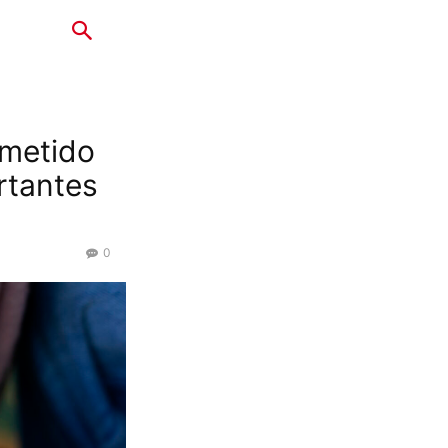
ometido
rtantes
0