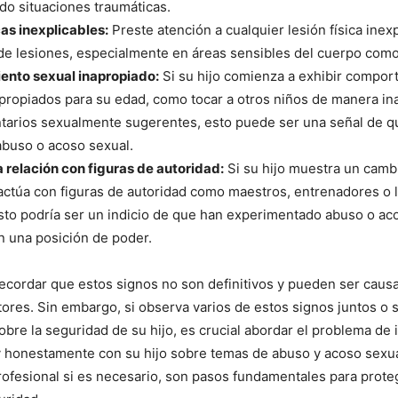
o situaciones traumáticas.
cas inexplicables:
Preste atención a cualquier lesión física inexp
de lesiones, especialmente en áreas sensibles del cuerpo como 
nto sexual inapropiado:
Si su hijo comienza a exhibir compor
propiados para su edad, como tocar a otros niños de manera in
tarios sexualmente sugerentes, esto puede ser una señal de q
abuso o acoso sexual.
 relación con figuras de autoridad:
Si su hijo muestra un camb
actúa con figuras de autoridad como maestros, entrenadores o 
esto podría ser un indicio de que han experimentado abuso o ac
n una posición de poder.
ecordar que estos signos no son definitivos y pueden ser caus
tores. Sin embargo, si observa varios de estos signos juntos o s
bre la seguridad de su hijo, es crucial abordar el problema de 
y honestamente con su hijo sobre temas de abuso y acoso sexua
ofesional si es necesario, son pasos fundamentales para prote