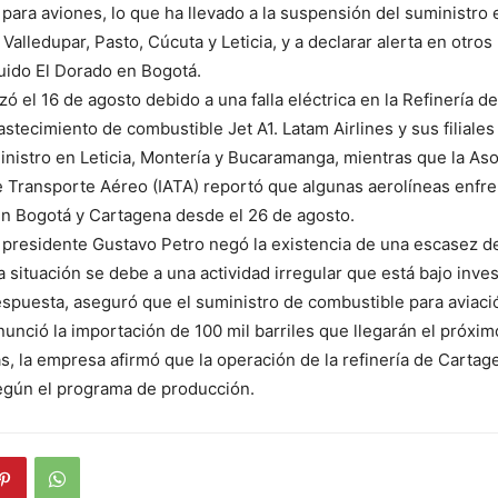
para aviones, lo que ha llevado a la suspensión del suministro 
Valledupar, Pasto, Cúcuta y Leticia, y a declarar alerta en otro
luido El Dorado en Bogotá.
zó el 16 de agosto debido a una falla eléctrica en la Refinería d
astecimiento de combustible Jet A1. Latam Airlines y sus filiale
inistro en Leticia, Montería y Bucaramanga, mientras que la As
e Transporte Aéreo (IATA) reportó que algunas aerolíneas enfr
n Bogotá y Cartagena desde el 26 de agosto.
l presidente Gustavo Petro negó la existencia de una escasez d
a situación se debe a una actividad irregular que está bajo inves
espuesta, aseguró que el suministro de combustible para aviaci
nunció la importación de 100 mil barriles que llegarán el próxim
 la empresa afirmó que la operación de la refinería de Cartag
egún el programa de producción.