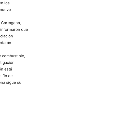
en los
s nueve
e Cartagena,
s informaron que
ociación
entarán
e combustible,
tigación.
ón está
o fin de
ena sigue su