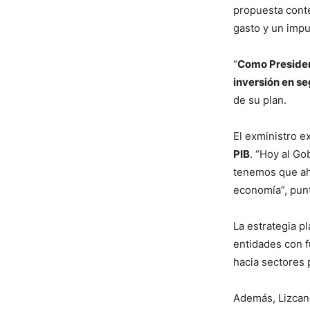
propuesta cont
gasto y un impu
“
Como Presiden
inversión en s
de su plan.
El exministro 
PIB
. “Hoy al Go
tenemos que aho
economía”, punt
La estrategia p
entidades con f
hacia sectores 
Además, Lizcan