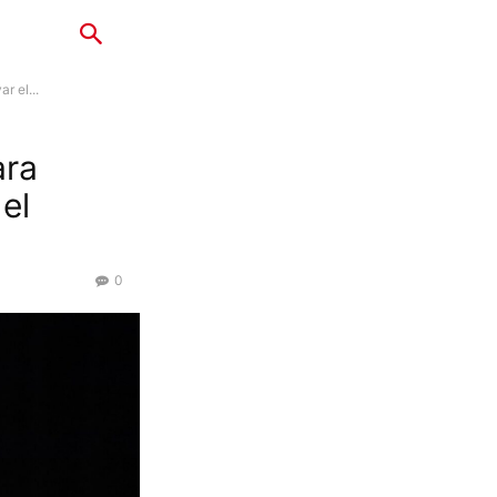
r el...
ara
el
0