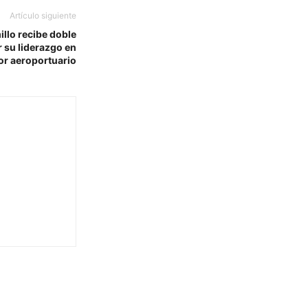
Artículo siguiente
llo recibe doble
 su liderazgo en
tor aeroportuario