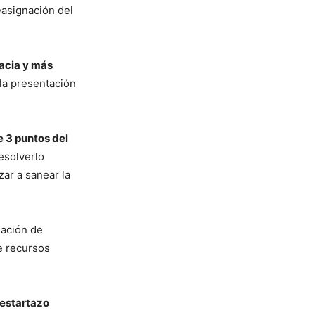
asignación del
acia y más
 la presentación
e 3 puntos del
esolverlo
ar a sanear la
nación de
e recursos
“estartazo