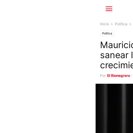
Inicio
Política
Política
Maurici
sanear l
crecimi
Por
El Rionegrero
-