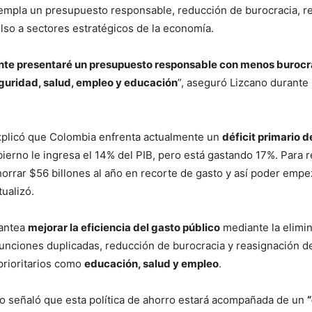
empla un presupuesto responsable, reducción de burocracia, re
lso a sectores estratégicos de la economía.
te presentaré un presupuesto responsable con menos burocr
eguridad, salud, empleo y educación
”, aseguró Lizcano durante
explicó que Colombia enfrenta actualmente un
déficit primario d
bierno le ingresa el 14% del PIB, pero está gastando 17%. Para r
rrar $56 billones al año en recorte de gasto y así poder empez
ualizó.
lantea
mejorar la eficiencia del gasto público
mediante la elimi
unciones duplicadas, reducción de burocracia y reasignación d
prioritarios como
educación, salud y empleo
.
o señaló que esta política de ahorro estará acompañada de un