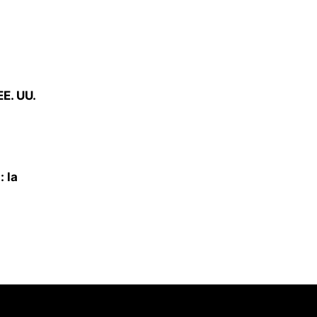
E. UU.
: la