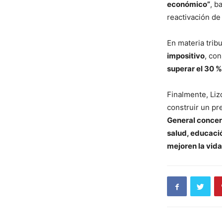
económico”
, b
reactivación de 
En materia trib
impositivo
, con
superar el 30 
Finalmente, Liz
construir un p
General concer
salud, educació
mejoren la vid