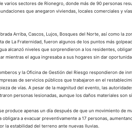
de varios sectores de Rionegro, donde más de 90 personas resu
nundaciones que anegaron viviendas, locales comerciales y vías
brada Arriba, Cascos, Lujos, Bosques del Norte, así como la z
ieta de La Fraternidad, fueron algunos de los puntos más golpea
gua alcanzó niveles que sorprendieron a los residentes, obligan
uar mientras el agua ingresaba a sus hogares sin dar oportunida
mberos y la Oficina de Gestión del Riesgo respondieron de inm
presas de servicios públicos que trabajaron en el restablecim
mpieza de vías. A pesar de la magnitud del evento, las autoridad
traron personas lesionadas, aunque los daños materiales son sig
se produce apenas un día después de que un movimiento de ma
a obligara a evacuar preventivamente a 17 personas, aumentand
r la estabilidad del terreno ante nuevas lluvias.