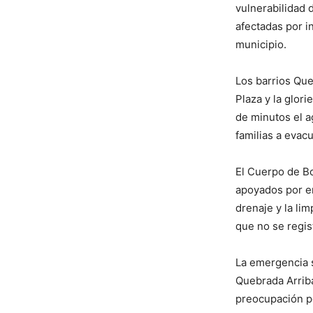
vulnerabilidad 
afectadas por i
municipio.
Los barrios Que
Plaza y la glor
de minutos el a
familias a evac
El Cuerpo de Bo
apoyados por em
drenaje y la li
que no se regis
La emergencia 
Quebrada Arrib
preocupación po