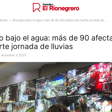
iente
Rionegro bajo el agua: más de 90 afectados tras fuerte jornada de...
o bajo el agua: más de 90 afec
rte jornada de lluvias
diciembre 3, 2025