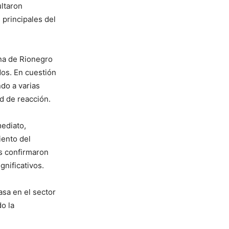
ltaron
 principales del
ona de Rionegro
dos. En cuestión
do a varias
d de reacción.
ediato,
iento del
es confirmaron
nificativos.
sa en el sector
o la