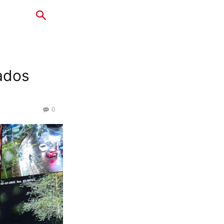
tados
0