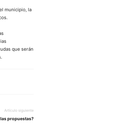
l municipio, la
cos.
as
ias
ayudas que serán
.
Artículo siguiente
 las propuestas?