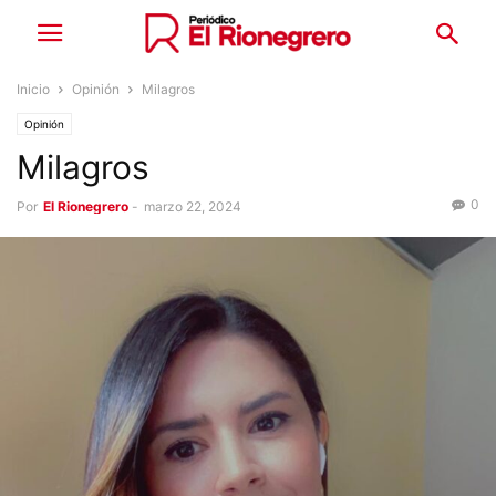
Inicio
Opinión
Milagros
Opinión
Milagros
0
Por
El Rionegrero
-
marzo 22, 2024