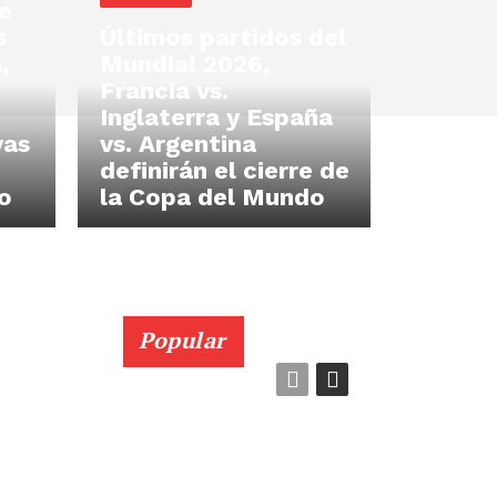
e
s
Últimos partidos del
,
Mundial 2026,
Francia vs.
Inglaterra y España
vas
vs. Argentina
definirán el cierre de
o
la Copa del Mundo
Popular