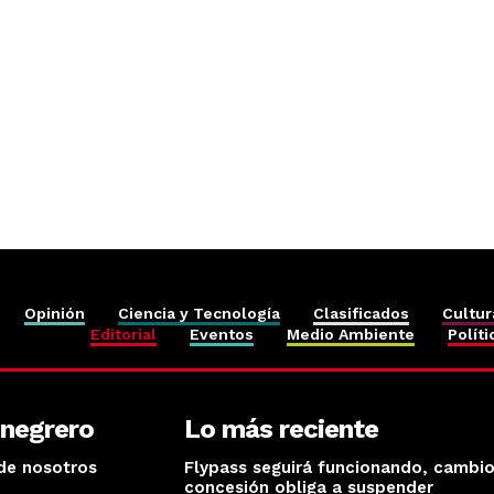
Opinión
Ciencia y Tecnología
Clasificados
Cultur
Editorial
Eventos
Medio Ambiente
Políti
onegrero
Lo más reciente
de nosotros
Flypass seguirá funcionando, cambi
concesión obliga a suspender