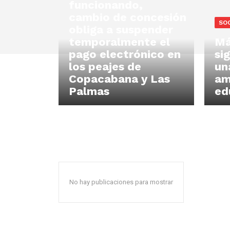
funcionando,
cambio de concesión
SOC
obliga a suspender
temporalmente el
Má
pago electrónico en
si
los peajes de
un
Copacabana y Las
am
Palmas
ed
No hay publicaciones para mostrar