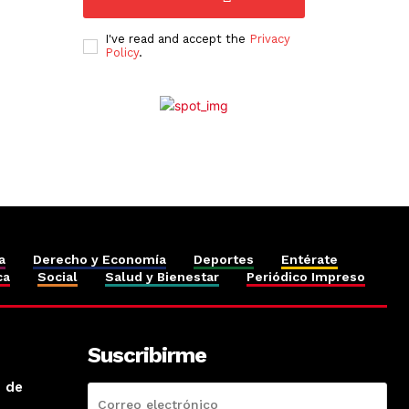
I've read and accept the
Privacy
Policy
.
a
Derecho y Economía
Deportes
Entérate
ca
Social
Salud y Bienestar
Periódico Impreso
Suscribirme
o de