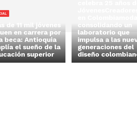
celebra 25 años d
JóvenesCreadore
IAL
en Colombiamoda
s de 11 mil jóvenes
consolidando un
guen en carrera por
laboratorio que
a beca: Antioquia
impulsa a las nue
plía el sueño de la
generaciones del
ucación superior
diseño colombian