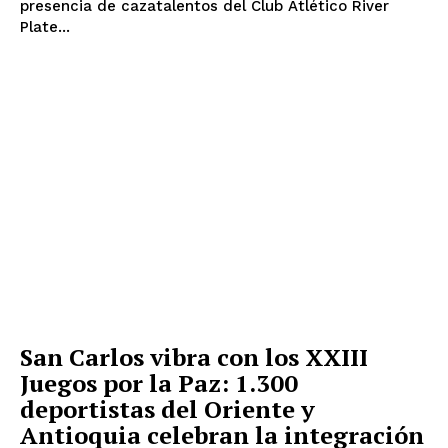
presencia de cazatalentos del Club Atlético River
Información
Plate...
Acerca de nosotros
Contáctanos
Vincúlate
Mi Cuenta
San Carlos vibra con los XXIII
Juegos por la Paz: 1.300
deportistas del Oriente y
Antioquia celebran la integración