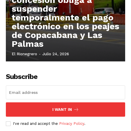
suspender
temporalmente el pago
electrónico en los peajes
de Copacabana y Las
Palmas
El Rionegrero
-
Julio 24, 2026
Subscribe
I WANT IN
I've read and accept the
Privacy Policy
.