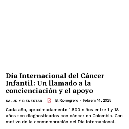
Periódico
El Rionegrero
Día Internacional del Cáncer
Infantil: Un llamado a la
concienciación y el apoyo
SUSCRÍBETE
El Rionegrero
-
Febrero 14, 2025
SALUD Y BIENESTAR
Cada año, aproximadamente 1.800 niños entre 1 y 18
años son diagnosticados con cáncer en Colombia. Con
motivo de la conmemoración del Día Internacional...