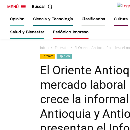
Buscar
MENÚ
Opinión
Ciencia y Tecnología
Clasificados
Cultura
Salud y Bienestar
Periódico Impreso
Inicio
Entérate
El Oriente Antioqueño lidera el me
Entérate
Opinión
El Oriente Antioq
mercado laboral 
crece la informa
Antioquia y Ant
presentan el Inf