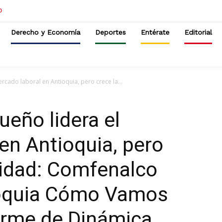
Derecho y Economía
Deportes
Entérate
Editorial
rcado laboral en Antioquia, pero crece la...
ueño lidera el
en Antioquia, pero
lidad: Comfenalco
ioquia Cómo Vamos
orme de Dinámica