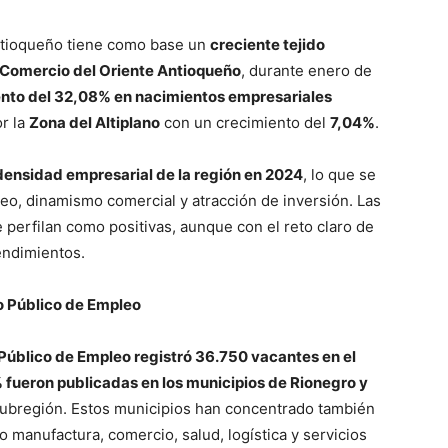
Contáctanos
Vincúlate
ntioqueño tiene como base un
creciente tejido
Mi Cuenta
Comercio del Oriente Antioqueño
, durante enero de
nto del 32,08% en nacimientos empresariales
r la
Zona del Altiplano
con un crecimiento del
7,04%
.
ETE
ensidad empresarial de la región en 2024
, lo que se
o, dinamismo comercial y atracción de inversión. Las
e perfilan como positivas, aunque con el reto claro de
endimientos.
io Público de Empleo
 Público de Empleo registró 36.750 vacantes en el
 fueron publicadas en los municipios de Rionegro y
 subregión. Estos municipios han concentrado también
o manufactura, comercio, salud, logística y servicios