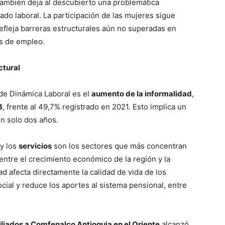
 también deja al descubierto una problemática
ado laboral. La participación de las mujeres sigue
refleja barreras estructurales aún no superadas en
s de empleo.
ctural
 de Dinámica Laboral es el
aumento de la informalidad
,
3
, frente al 49,7% registrado en 2021. Esto implica un
n solo dos años.
y los
servicios
son los sectores que más concentran
 entre el crecimiento económico de la región y la
d afecta directamente la calidad de vida de los
ocial y reduce los aportes al sistema pensional, entre
liados a Comfenalco Antioquia en el Oriente
alcanzó