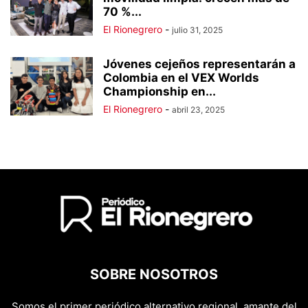
70 %...
El Rionegrero
-
julio 31, 2025
Jóvenes cejeños representarán a
Colombia en el VEX Worlds
Championship en...
El Rionegrero
-
abril 23, 2025
SOBRE NOSOTROS
Somos el primer periódico alternativo regional, amante del