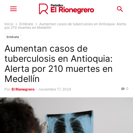
Inicio
Entérate
Aumentan casos de tuberculosis en Antioquia: Alerta
por 210 muertes en Medellín
Entérate
Aumentan casos de
tuberculosis en Antioquia:
Alerta por 210 muertes en
Medellín
0
Por
El Rionegrero
-
noviembre 17, 2024