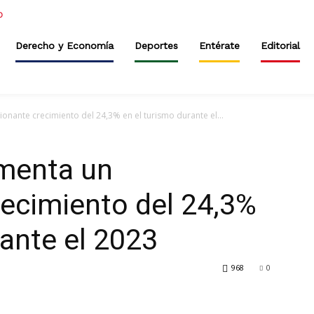
Derecho y Economía
Deportes
Entérate
Editorial
nante crecimiento del 24,3% en el turismo durante el...
menta un
ecimiento del 24,3%
rante el 2023
968
0