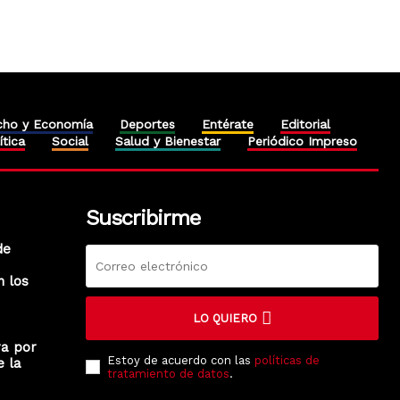
cho y Economía
Deportes
Entérate
Editorial
ítica
Social
Salud y Bienestar
Periódico Impreso
Suscribirme
de
n los
LO QUIERO
ra por
Estoy de acuerdo con las
políticas de
e la
tratamiento de datos
.