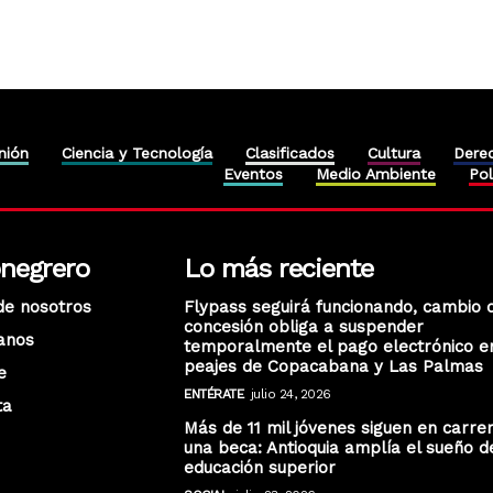
nión
Ciencia y Tecnología
Clasificados
Cultura
Dere
Eventos
Medio Ambiente
Pol
onegrero
Lo más reciente
de nosotros
Flypass seguirá funcionando, cambio 
concesión obliga a suspender
anos
temporalmente el pago electrónico e
peajes de Copacabana y Las Palmas
e
ENTÉRATE
julio 24, 2026
ta
Más de 11 mil jóvenes siguen en carre
una beca: Antioquia amplía el sueño d
educación superior