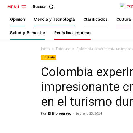
Buscar
MENÚ
Opinión
Ciencia y Tecnología
Clasificados
Cultura
Salud y Bienestar
Periódico Impreso
Inicio
Entérate
Colombia experimenta un impresio
Entérate
Colombia experi
impresionante cr
en el turismo du
Por
El Rionegrero
-
febrero 23, 2024