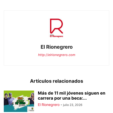
El Rionegrero
http://elrionegrero.com
Artículos relacionados
Más de 11 mil jóvenes siguen en
carrera por una beca:...
El Rionegrero
-
julio 23, 2026