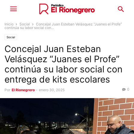
Inicio
Social
Concejal Juan Esteban Velásquez “Juanes el Profe”
continúa su labor social con...
Social
Concejal Juan Esteban
Velásquez “Juanes el Profe”
continúa su labor social con
entrega de kits escolares
0
Por
El Rionegrero
-
enero 30, 2025