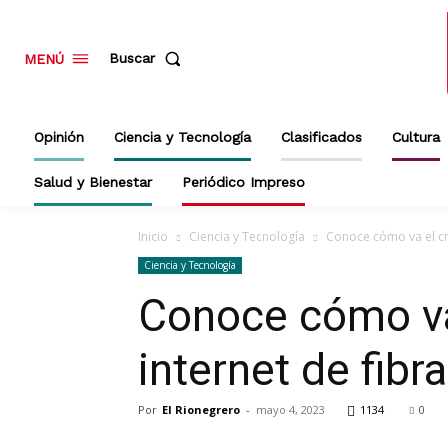
Buscar
MENÚ
Opinión
Ciencia y Tecnología
Clasificados
Cultura
Salud y Bienestar
Periódico Impreso
Inicio
Ciencia y Tecnología
Conoce cómo va el cre
Ciencia y Tecnología
Conoce cómo va 
internet de fib
Por
El Rionegrero
-
mayo 4, 2023
1134
0