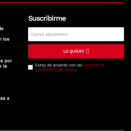
Suscribirme
de
n los
LO QUIERO
ra por
Estoy de acuerdo con las
políticas de
e la
tratamiento de datos
.
lsa a