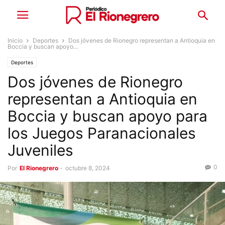
Inicio
Deportes
Dos jóvenes de Rionegro representan a Antioquia en
Boccia y buscan apoyo...
Deportes
Dos jóvenes de Rionegro
representan a Antioquia en
Boccia y buscan apoyo para
los Juegos Paranacionales
Juveniles
0
Por
El Rionegrero
-
octubre 8, 2024