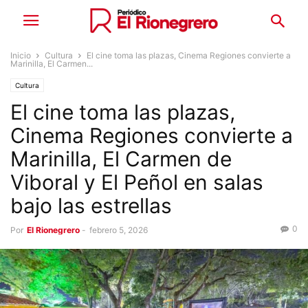
Inicio
Cultura
El cine toma las plazas, Cinema Regiones convierte a
Marinilla, El Carmen...
Cultura
El cine toma las plazas,
Cinema Regiones convierte a
Marinilla, El Carmen de
Viboral y El Peñol en salas
bajo las estrellas
0
Por
El Rionegrero
-
febrero 5, 2026