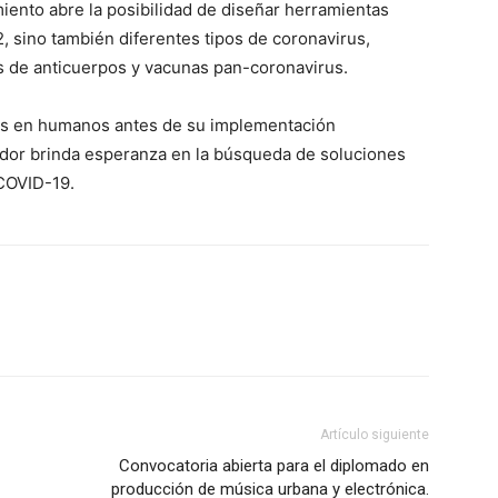
grero
ento abre la posibilidad de diseñar herramientas
 sino también diferentes tipos de coronavirus,
Información
os de anticuerpos y vacunas pan-coronavirus.
Acerca de nosotros
cos en humanos antes de su implementación
dor brinda esperanza en la búsqueda de soluciones
Contáctanos
 COVID-19.
Vincúlate
Mi Cuenta
ETE
Artículo siguiente
Convocatoria abierta para el diplomado en
producción de música urbana y electrónica.