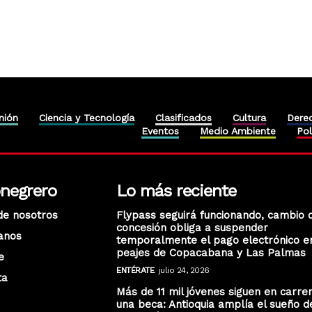
nión
Ciencia y Tecnología
Clasificados
Cultura
Dere
Eventos
Medio Ambiente
Pol
onegrero
Lo más reciente
de nosotros
Flypass seguirá funcionando, cambio 
concesión obliga a suspender
anos
temporalmente el pago electrónico e
peajes de Copacabana y Las Palmas
e
ENTÉRATE
julio 24, 2026
ta
Más de 11 mil jóvenes siguen en carre
una beca: Antioquia amplía el sueño d