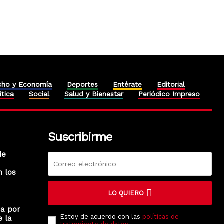
cho y Economía
Deportes
Entérate
Editorial
ítica
Social
Salud y Bienestar
Periódico Impreso
Suscribirme
de
n los
LO QUIERO
ra por
Estoy de acuerdo con las
políticas de
e la