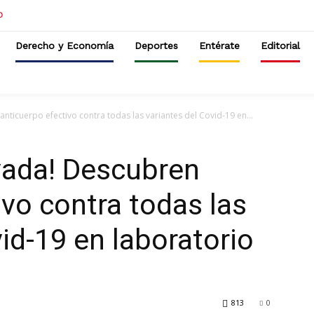
Derecho y Economía
Deportes
Entérate
Editorial
ticuerpo efectivo contra todas las variantes del Covid-19 en...
vada! Descubren
ivo contra todas las
id-19 en laboratorio
813
0