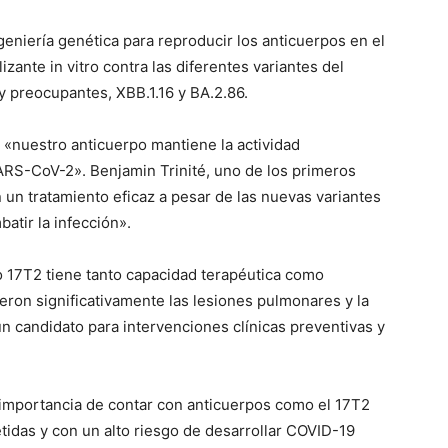
geniería genética para reproducir los anticuerpos en el
zante in vitro contra las diferentes variantes del
 preocupantes, XBB.1.16 y BA.2.86.
e «nuestro anticuerpo mantiene la actividad
SARS-CoV-2». Benjamin Trinité, uno de los primeros
 un tratamiento eficaz a pesar de las nuevas variantes
atir la infección».
o 17T2 tiene tanto capacidad terapéutica como
eron significativamente las lesiones pulmonares y la
un candidato para intervenciones clínicas preventivas y
la importancia de contar con anticuerpos como el 17T2
ico
das y con un alto riesgo de desarrollar COVID-19