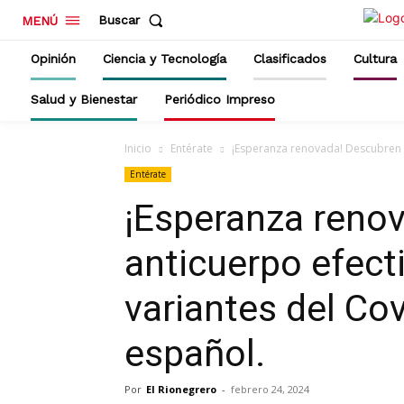
Buscar
MENÚ
Opinión
Ciencia y Tecnología
Clasificados
Cultura
Salud y Bienestar
Periódico Impreso
Inicio
Entérate
¡Esperanza renovada! Descubren an
Entérate
¡Esperanza reno
anticuerpo efect
variantes del Cov
español.
Por
El Rionegrero
-
febrero 24, 2024