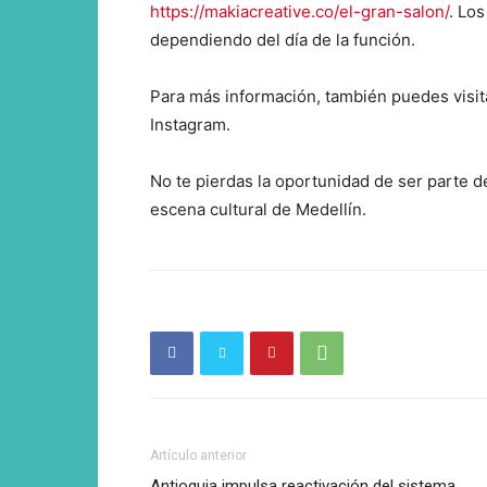
https://makiacreative.co/el-gran-salon/
. Lo
El Rione
dependiendo del día de la función.
Para más información, también puedes visi
Instagram.
No te pierdas la oportunidad de ser parte 
escena cultural de Medellín.
SUSCRÍB
Artículo anterior
Antioquia impulsa reactivación del sistema