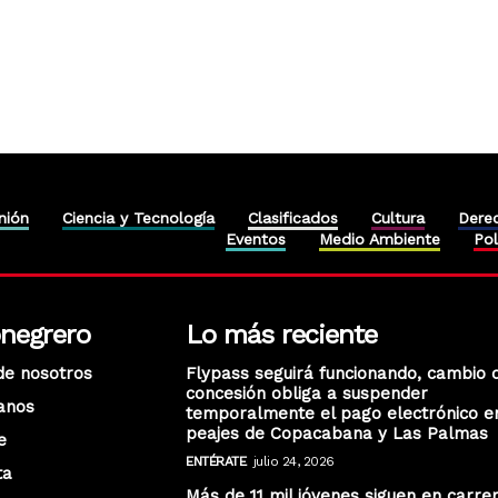
nión
Ciencia y Tecnología
Clasificados
Cultura
Dere
Eventos
Medio Ambiente
Pol
onegrero
Lo más reciente
de nosotros
Flypass seguirá funcionando, cambio 
concesión obliga a suspender
anos
temporalmente el pago electrónico e
peajes de Copacabana y Las Palmas
e
ENTÉRATE
julio 24, 2026
ta
Más de 11 mil jóvenes siguen en carre