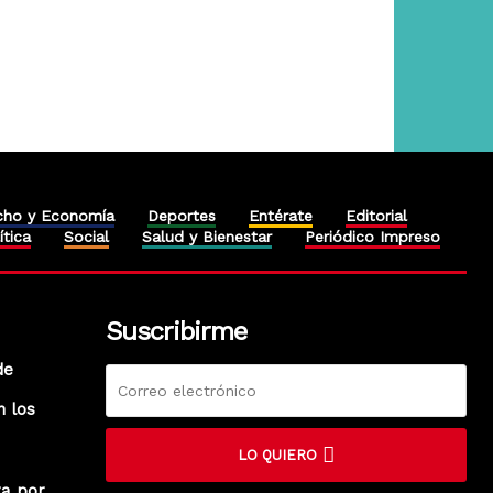
cho y Economía
Deportes
Entérate
Editorial
ítica
Social
Salud y Bienestar
Periódico Impreso
Suscribirme
de
n los
LO QUIERO
ra por