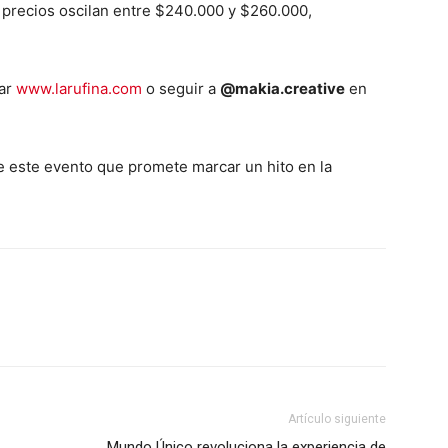
s precios oscilan entre $240.000 y $260.000,
grero
Información
tar
www.larufina.com
o seguir a
@makia.creative
en
Acerca de nosotros
Contáctanos
de este evento que promete marcar un hito en la
Vincúlate
Mi Cuenta
ETE
Artículo siguiente
Mundo Único revoluciona la experiencia de