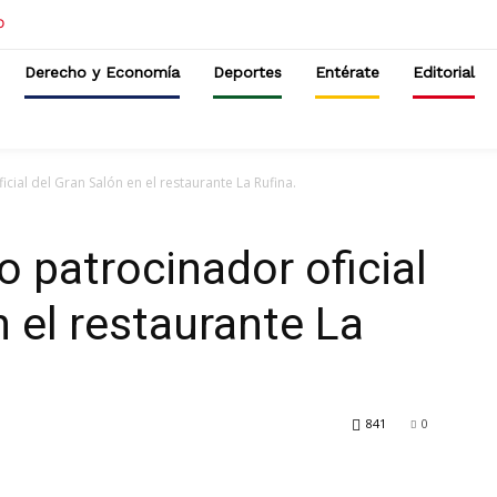
Derecho y Economía
Deportes
Entérate
Editorial
icial del Gran Salón en el restaurante La Rufina.
o patrocinador oficial
 el restaurante La
841
0