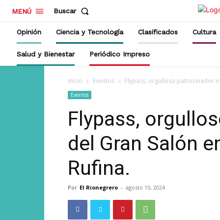
Buscar
MENÚ
Opinión
Ciencia y Tecnología
Clasificados
Cultura
Salud y Bienestar
Periódico Impreso
Inicio
Eventos
Flypass, orgulloso patrocinador of
Eventos
Flypass, orgullos
del Gran Salón en
Rufina.
Por
El Rionegrero
-
agosto 15, 2024