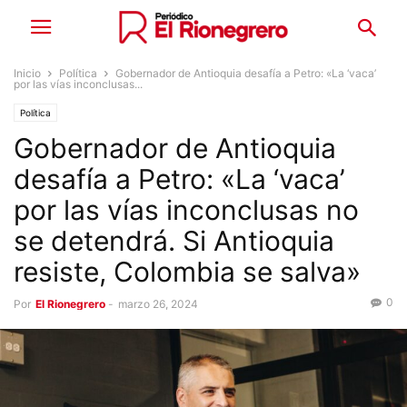
Inicio
Política
Gobernador de Antioquia desafía a Petro: «La ‘vaca’
por las vías inconclusas...
Política
Gobernador de Antioquia
desafía a Petro: «La ‘vaca’
por las vías inconclusas no
se detendrá. Si Antioquia
resiste, Colombia se salva»
0
Por
El Rionegrero
-
marzo 26, 2024