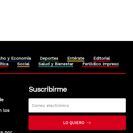
cho y Economía
Deportes
Entérate
Editorial
ítica
Social
Salud y Bienestar
Periódico Impreso
Suscribirme
de
n los
LO QUIERO
ra por