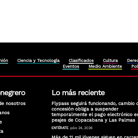
nión
Ciencia y Tecnología
Clasificados
Cultura
Dere
Eventos
Medio Ambiente
Pol
onegrero
Lo más reciente
de nosotros
Flypass seguirá funcionando, cambio 
concesión obliga a suspender
anos
temporalmente el pago electrónico e
peajes de Copacabana y Las Palmas
e
ENTÉRATE
julio 24, 2026
ta
Más de 11 mil jóvenes siguen en carre