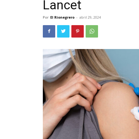
Lancet
Por
El Rionegrero
-
abril 29, 2024