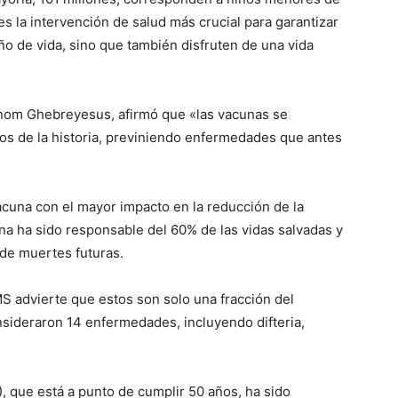
s la intervención de salud más crucial para garantizar
o de vida, sino que también disfruten de una vida
anom Ghebreyesus, afirmó que «las vacunas se
os de la historia, previniendo enfermedades que antes
ico
vacuna con el mayor impacto en la reducción de la
grero
una ha sido responsable del 60% de las vidas salvadas y
de muertes futuras.
Información
MS advierte que estos son solo una fracción del
Acerca de nosotros
nsideraron 14 enfermedades, incluyendo difteria,
Contáctanos
Vincúlate
Mi Cuenta
, que está a punto de cumplir 50 años, ha sido