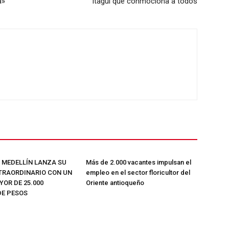
a»
Itagüí que conmociona a todos
E MEDELLÍN LANZA SU
Más de 2.000 vacantes impulsan el
TRAORDINARIO CON UN
empleo en el sector floricultor del
OR DE 25.000
Oriente antioqueño
DE PESOS