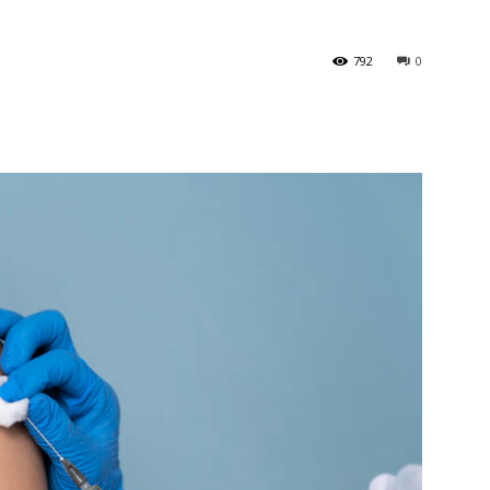
792
0