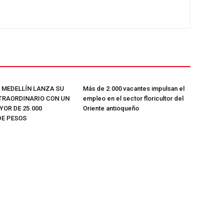
E MEDELLÍN LANZA SU
Más de 2.000 vacantes impulsan el
TRAORDINARIO CON UN
empleo en el sector floricultor del
OR DE 25.000
Oriente antioqueño
DE PESOS