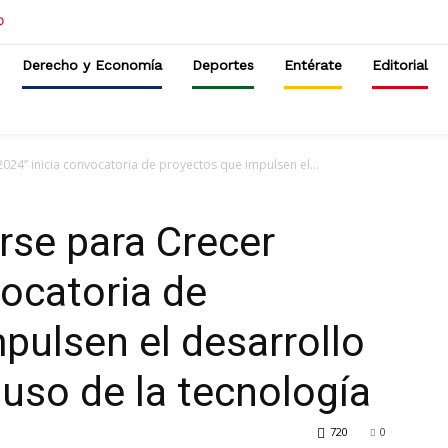
Derecho y Economía
Deportes
Entérate
Editorial
024” inicia convocatoria de proyectos que impulsen el...
rse para Crecer
vocatoria de
pulsen el desarrollo
l uso de la tecnología
720
0