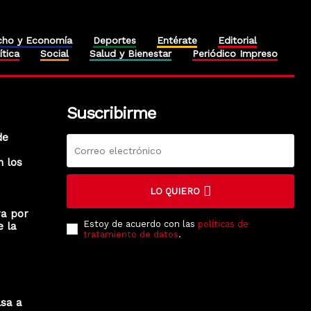
cho y Economía
Deportes
Entérate
Editorial
ítica
Social
Salud y Bienestar
Periódico Impreso
Suscribirme
de
n los
LO QUIERO
ra por
Estoy de acuerdo con las
políticas de
e la
tratamiento de datos
.
lsa a