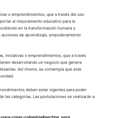
Información
ivas o emprendimientos, que a través del uso
Acerca de nosotros
aportar al mejoramiento educativo para la
Contáctanos
 incidiendo en la transformación humana y
Vincúlate
an acciones de aprendizaje, empoderamiento
Mi Cuenta
, iniciativas o emprendimientos, que a través
ETE
C vienen desarrollando un negocio que genere
artesanías. Así mismo, se contempla que este
munidad.
prendimientos deben estar vigentes para poder
e las categorías. Las postulaciones se realizarán a
-para-creer-colombia#section_pqrs