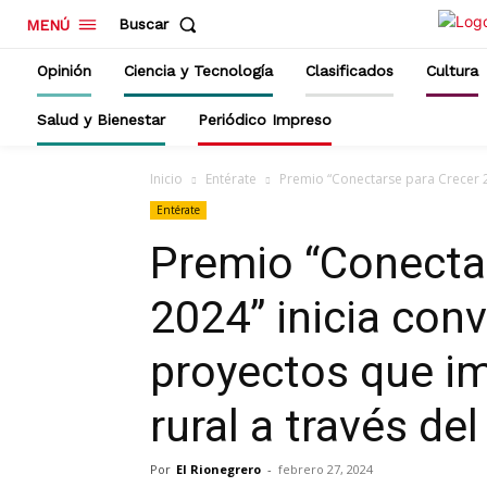
Buscar
MENÚ
Opinión
Ciencia y Tecnología
Clasificados
Cultura
Salud y Bienestar
Periódico Impreso
Inicio
Entérate
Premio “Conectarse para Crecer 2
Entérate
Premio “Conecta
2024” inicia con
proyectos que im
rural a través de
Por
El Rionegrero
-
febrero 27, 2024