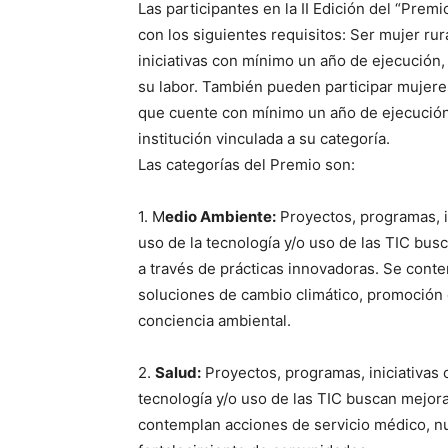
Las participantes en la II Edición del “Pre
con los siguientes requisitos: Ser mujer ru
iniciativas con mínimo un año de ejecución,
su labor. También pueden participar mujer
que cuente con mínimo un año de ejecución, 
institución vinculada a su categoría.
Las categorías del Premio son:
1. M
edio Ambiente:
Proyectos, programas, i
uso de la tecnología y/o uso de las TIC busc
a través de prácticas innovadoras. Se cont
soluciones de cambio climático, promoción 
conciencia ambiental.
Periód
2.
Salud:
Proyectos, programas, iniciativas 
El Rione
tecnología y/o uso de las TIC buscan mejora
contemplan acciones de servicio médico, nut