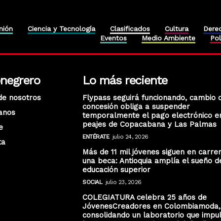
nión
Ciencia y Tecnología
Clasificados
Cultura
Dere
Eventos
Medio Ambiente
Pol
onegrero
Lo más reciente
de nosotros
Flypass seguirá funcionando, cambio 
concesión obliga a suspender
anos
temporalmente el pago electrónico e
peajes de Copacabana y Las Palmas
e
ENTÉRATE
julio 24, 2026
ta
Más de 11 mil jóvenes siguen en carre
una beca: Antioquia amplía el sueño d
educación superior
SOCIAL
julio 23, 2026
COLEGIATURA celebra 25 años de
JóvenesCreadores en Colombiamoda,
consolidando un laboratorio que impu