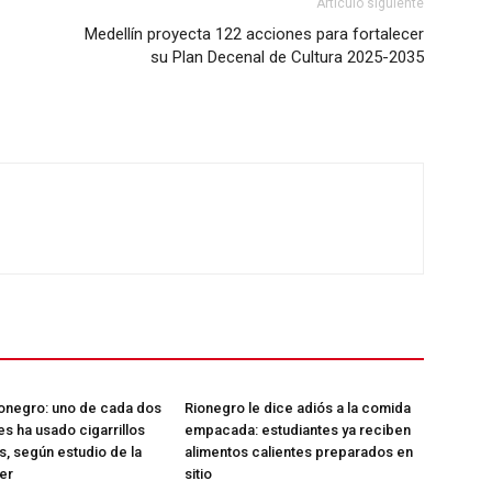
Artículo siguiente
Mi Cuenta
Medellín proyecta 122 acciones para fortalecer
su Plan Decenal de Cultura 2025-2035
ETE
ionegro: uno de cada dos
Rionegro le dice adiós a la comida
s ha usado cigarrillos
empacada: estudiantes ya reciben
s, según estudio de la
alimentos calientes preparados en
er
sitio