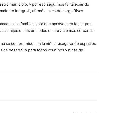
nuestro municipio, y por eso seguimos fortaleciendo
iento integral”, afirmó el alcalde Jorge Rivas.
lamado a las familias para que aprovechen los cupos
e sus hijos en las unidades de servicio más cercanas.
irma su compromiso con la niñez, asegurando espacios
s de desarrollo para todos los niños y niñas de
ico
grero
Información
Acerca de nosotros
Contáctanos
Vincúlate