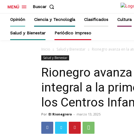
Buscar
MENÚ
Opinión
Ciencia y Tecnología
Clasificados
Cultura
Salud y Bienestar
Periódico Impreso
Inicio
Salud y Bienestar
Rionegro avanza en la ate
Salud y Bienestar
Rionegro avanza 
integral a la pri
los Centros Infan
Por
El Rionegrero
-
marzo 13, 2025