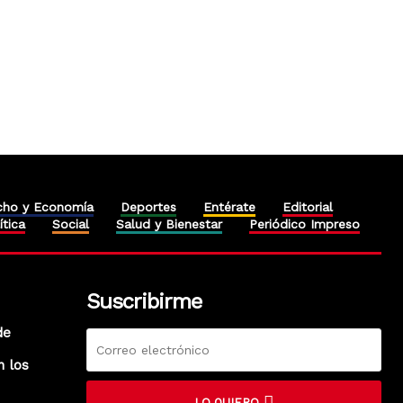
cho y Economía
Deportes
Entérate
Editorial
ítica
Social
Salud y Bienestar
Periódico Impreso
Suscribirme
de
n los
LO QUIERO