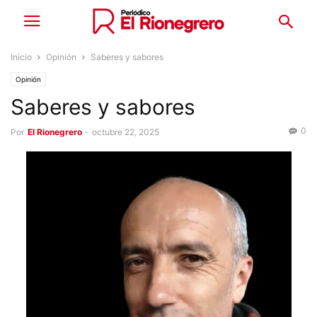
Inicio
Opinión
Saberes y sabores
Opinión
Saberes y sabores
0
Por
El Rionegrero
-
octubre 22, 2025