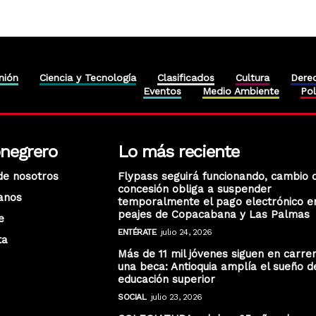
nión
Ciencia y Tecnología
Clasificados
Cultura
Dere
Eventos
Medio Ambiente
Pol
onegrero
Lo más reciente
de nosotros
Flypass seguirá funcionando, cambio 
concesión obliga a suspender
anos
temporalmente el pago electrónico e
peajes de Copacabana y Las Palmas
e
ENTÉRATE
julio 24, 2026
ta
Más de 11 mil jóvenes siguen en carre
una beca: Antioquia amplía el sueño d
educación superior
SOCIAL
julio 23, 2026