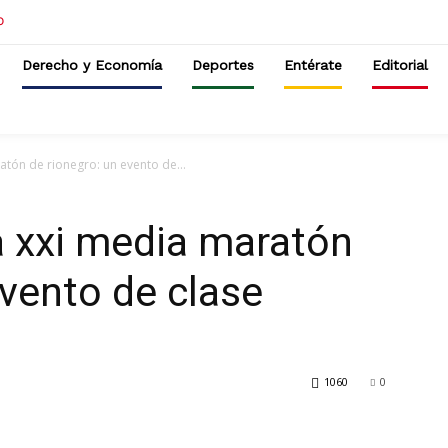
Derecho y Economía
Deportes
Entérate
Editorial
atón de rionegro: un evento de...
la xxi media maratón
evento de clase
1060
0