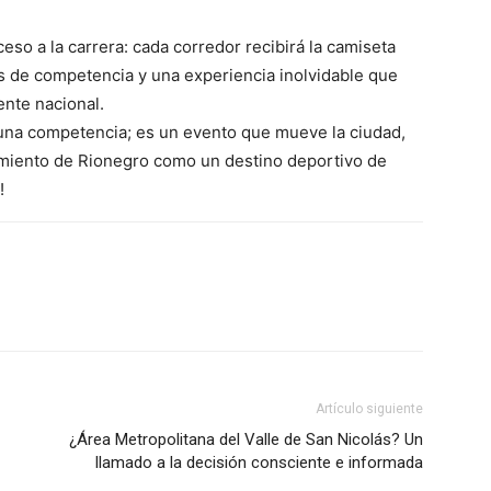
eso a la carrera: cada corredor recibirá la camiseta
fías de competencia y una experiencia inolvidable que
ente nacional.
na competencia; es un evento que mueve la ciudad,
amiento de Rionegro como un destino deportivo de
!
ico
grero
Información
Acerca de nosotros
Contáctanos
Vincúlate
Artículo siguiente
Mi Cuenta
¿Área Metropolitana del Valle de San Nicolás? Un
llamado a la decisión consciente e informada