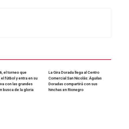
ETE
6, el torneo que
La Gira Dorada llega al Centro
el fútbol y entra en su
Comercial San Nicolás: Águilas
iva con las grandes
Doradas compartirá con sus
n busca de la gloria
hinchas en Rionegro