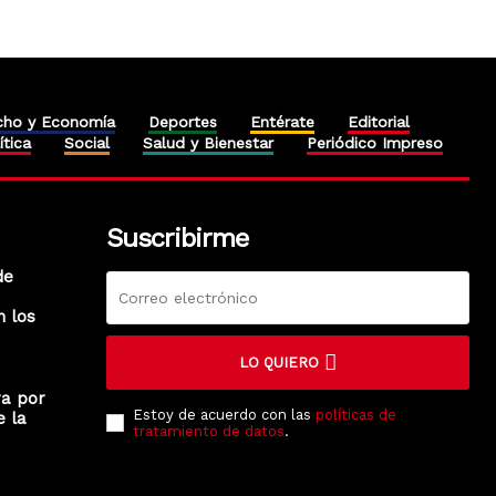
cho y Economía
Deportes
Entérate
Editorial
ítica
Social
Salud y Bienestar
Periódico Impreso
Suscribirme
de
n los
LO QUIERO
ra por
Estoy de acuerdo con las
políticas de
e la
tratamiento de datos
.