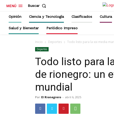
Buscar
MENÚ
Opinión
Ciencia y Tecnología
Clasificados
Cultura
Salud y Bienestar
Periódico Impreso
Inicio
Deportes
Todo listo para la xxi media mar
Deportes
Todo listo para 
de rionegro: un 
mundial
Por
El Rionegrero
-
abril 6, 2025