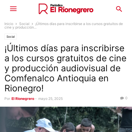
Inicio
Social
¡Últimos días para inscribirse a los cursos gratuitos de
cine y producción...
Social
¡Últimos días para inscribirse
a los cursos gratuitos de cine
y producción audiovisual de
Comfenalco Antioquia en
Rionegro!
0
Por
El Rionegrero
-
mayo 25, 2025