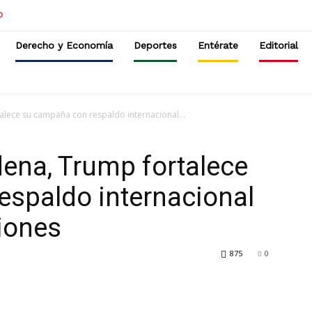
Derecho y Economía
Deportes
Entérate
Editorial
alece su campaña con respaldo internacional...
dena, Trump fortalece
espaldo internacional
iones
875
0