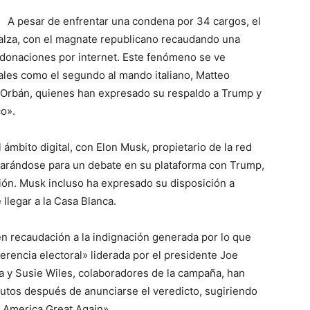
A pesar de enfrentar una condena por 34 cargos, el
alza, con el magnate republicano recaudando una
 donaciones por internet. Este fenómeno se ve
nales como el segundo al mando italiano, Matteo
or Orbán, quienes han expresado su respaldo a Trump y
co».
ámbito digital, con Elon Musk, propietario de la red
parándose para un debate en su plataforma con Trump,
ción. Musk incluso ha expresado su disposición a
llegar a la Casa Blanca.
en recaudación a la indignación generada por lo que
ferencia electoral» liderada por el presidente Joe
ta y Susie Wiles, colaboradores de la campaña, han
utos después de anunciarse el veredicto, sugiriendo
 America Great Again».