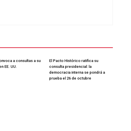
ETE
nvoca a consultas a su
El Pacto Histórico ratifica su
n EE. UU.
consulta presidencial: la
democracia interna se pondrá a
prueba el 26 de octubre