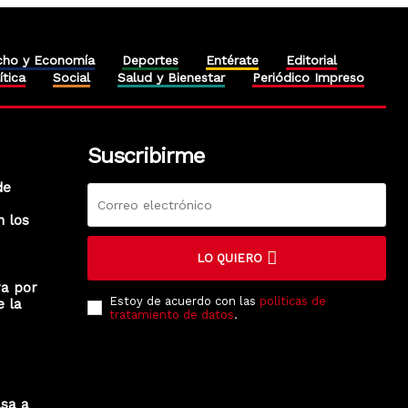
cho y Economía
Deportes
Entérate
Editorial
ítica
Social
Salud y Bienestar
Periódico Impreso
Suscribirme
de
n los
LO QUIERO
ra por
Estoy de acuerdo con las
políticas de
e la
tratamiento de datos
.
lsa a