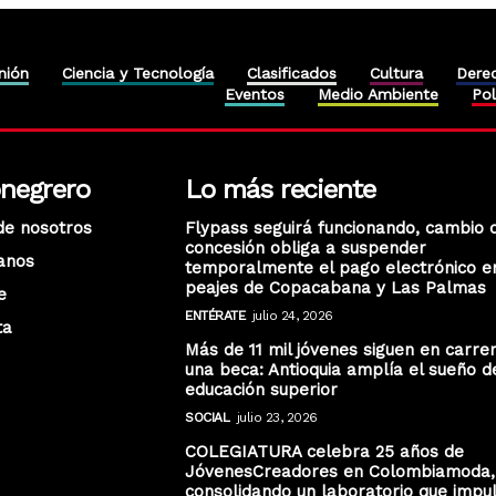
nión
Ciencia y Tecnología
Clasificados
Cultura
Dere
Eventos
Medio Ambiente
Pol
onegrero
Lo más reciente
de nosotros
Flypass seguirá funcionando, cambio 
concesión obliga a suspender
anos
temporalmente el pago electrónico e
peajes de Copacabana y Las Palmas
e
ENTÉRATE
julio 24, 2026
ta
Más de 11 mil jóvenes siguen en carre
una beca: Antioquia amplía el sueño d
educación superior
SOCIAL
julio 23, 2026
COLEGIATURA celebra 25 años de
JóvenesCreadores en Colombiamoda,
consolidando un laboratorio que impu