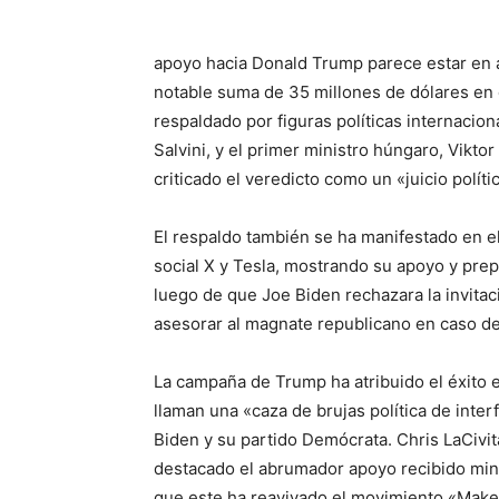
apoyo hacia Donald Trump parece estar en 
notable suma de 35 millones de dólares en
respaldado por figuras políticas internacio
Salvini, y el primer ministro húngaro, Vikt
criticado el veredicto como un «juicio políti
El respaldo también se ha manifestado en el 
social X y Tesla, mostrando su apoyo y pre
luego de que Joe Biden rechazara la invita
asesorar al magnate republicano en caso de 
La campaña de Trump ha atribuido el éxito 
llaman una «caza de brujas política de inter
Biden y su partido Demócrata. Chris LaCivi
destacado el abrumador apoyo recibido min
que este ha reavivado el movimiento «Make