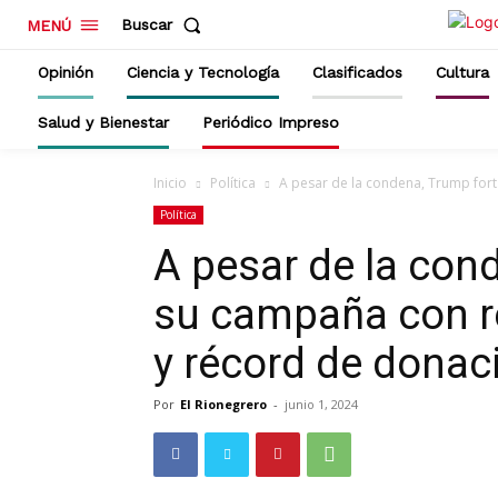
Buscar
MENÚ
Opinión
Ciencia y Tecnología
Clasificados
Cultura
Salud y Bienestar
Periódico Impreso
Inicio
Política
A pesar de la condena, Trump fort
Política
A pesar de la con
su campaña con r
y récord de donac
Por
El Rionegrero
-
junio 1, 2024