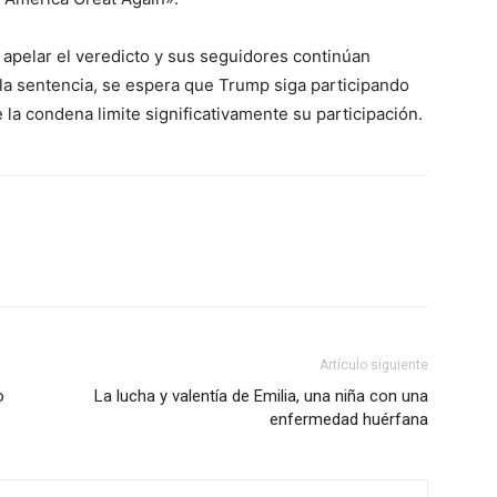
apelar el veredicto y sus seguidores continúan
 la sentencia, se espera que Trump siga participando
e la condena limite significativamente su participación.
ico
grero
Información
Acerca de nosotros
Contáctanos
Artículo siguiente
Vincúlate
o
La lucha y valentía de Emilia, una niña con una
Mi Cuenta
enfermedad huérfana