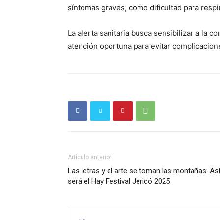
síntomas graves, como dificultad para respir
La alerta sanitaria busca sensibilizar a la 
atención oportuna para evitar complicacio
Periód
El Rione
Artículo anterior
Las letras y el arte se toman las montañas: Así
será el Hay Festival Jericó 2025
SUSCRÍB