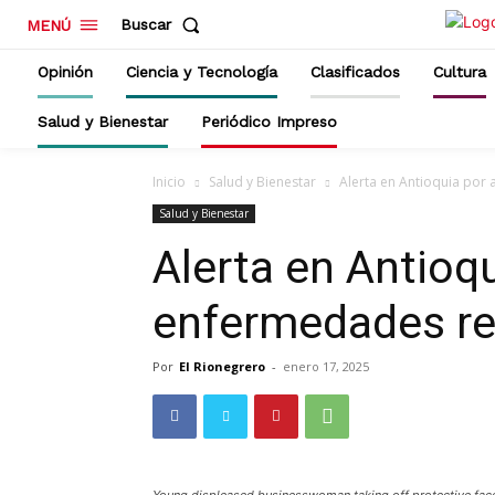
Buscar
MENÚ
Opinión
Ciencia y Tecnología
Clasificados
Cultura
Salud y Bienestar
Periódico Impreso
Inicio
Salud y Bienestar
Alerta en Antioquia por
Salud y Bienestar
Alerta en Antioq
enfermedades re
Por
El Rionegrero
-
enero 17, 2025
Young displeased businesswoman taking off protective face