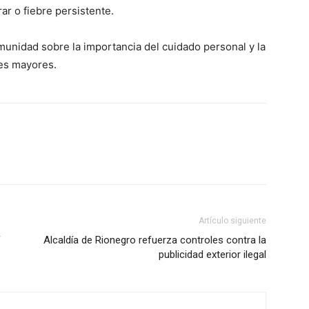
ar o fiebre persistente.
comunidad sobre la importancia del cuidado personal y la
nes mayores.
ico
grero
Información
Acerca de nosotros
Contáctanos
Artículo siguiente
Vincúlate
Alcaldía de Rionegro refuerza controles contra la
publicidad exterior ilegal
Mi Cuenta
ETE