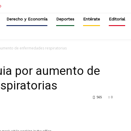
Derecho y Economía
Deportes
Entérate
Editorial
 aumento de enfermedades respiratorias
uia por aumento de
spiratorias
565
0
 mask while working in the office.