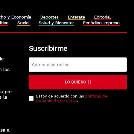
cho y Economía
Deportes
Entérate
Editorial
ítica
Social
Salud y Bienestar
Periódico Impreso
Suscribirme
de
n los
LO QUIERO
ra por
Estoy de acuerdo con las
políticas de
e la
tratamiento de datos
.
lsa a