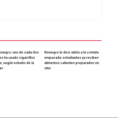
ionegro: uno de cada dos
Rionegro le dice adiós a la comida
s ha usado cigarrillos
empacada: estudiantes ya reciben
s, según estudio de la
alimentos calientes preparados en
er
sitio