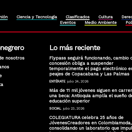
nión
Ciencia y Tecnología
Clasificados
Cultura
Dere
Eventos
Medio Ambiente
Pol
onegrero
Lo más reciente
de nosotros
Flypass seguirá funcionando, cambio 
concesión obliga a suspender
anos
temporalmente el pago electrónico e
peajes de Copacabana y Las Palmas
e
ENTÉRATE
julio 24, 2026
ta
Más de 11 mil jóvenes siguen en carre
una beca: Antioquia amplía el sueño d
educación superior
SOCIAL
julio 23, 2026
COLEGIATURA celebra 25 años de
JóvenesCreadores en Colombiamoda,
consolidando un laboratorio que impu