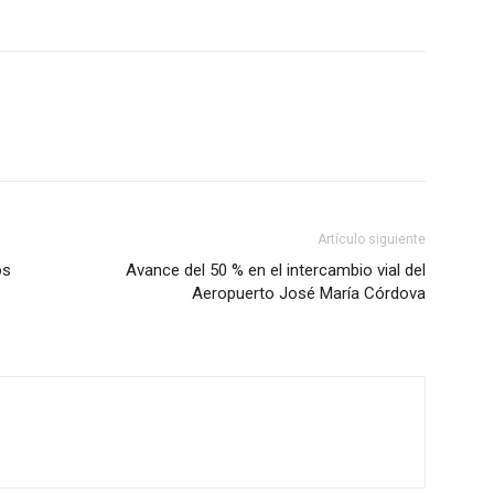
ico
grero
Información
Artículo siguiente
os
Avance del 50 % en el intercambio vial del
Acerca de nosotros
Aeropuerto José María Córdova
Contáctanos
Vincúlate
Mi Cuenta
ETE