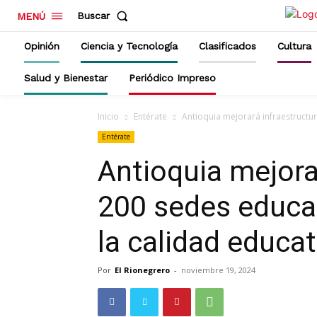
Buscar
MENÚ
Opinión
Ciencia y Tecnología
Clasificados
Cultura
Salud y Bienestar
Periódico Impreso
Inicio
Entérate
Antioquia mejorará infraestructu
Entérate
Antioquia mejora
200 sedes educat
la calidad educat
Por
El Rionegrero
-
noviembre 19, 2024