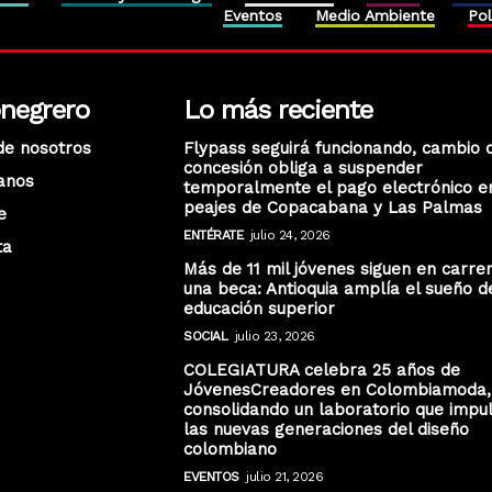
Eventos
Medio Ambiente
Pol
onegrero
Lo más reciente
de nosotros
Flypass seguirá funcionando, cambio 
concesión obliga a suspender
anos
temporalmente el pago electrónico e
peajes de Copacabana y Las Palmas
e
ENTÉRATE
julio 24, 2026
ta
Más de 11 mil jóvenes siguen en carre
una beca: Antioquia amplía el sueño d
educación superior
SOCIAL
julio 23, 2026
COLEGIATURA celebra 25 años de
JóvenesCreadores en Colombiamoda,
consolidando un laboratorio que impu
las nuevas generaciones del diseño
colombiano
EVENTOS
julio 21, 2026