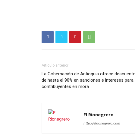
Periód
El Rione
Artículo anterior
La Gobernación de Antioquia ofrece descuent
de hasta el 90% en sanciones e intereses para
contribuyentes en mora
El Rionegrero
http://elrionegrero.com
SUSCRÍB