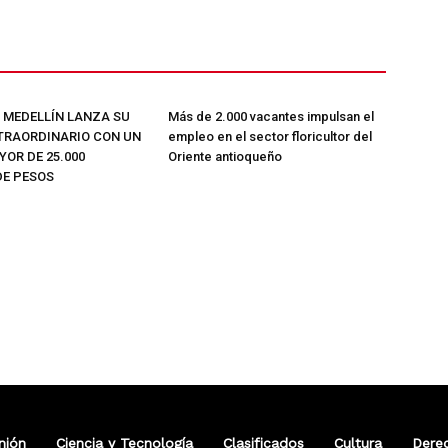
E MEDELLÍN LANZA SU
Más de 2.000 vacantes impulsan el
TRAORDINARIO CON UN
empleo en el sector floricultor del
OR DE 25.000
Oriente antioqueño
DE PESOS
nión
Ciencia y Tecnología
Clasificados
Cultura
Dere