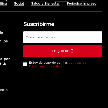
ítica
Social
Salud y Bienestar
Periódico Impreso
Suscribirme
de
n los
LO QUIERO
ra por
Estoy de acuerdo con las
políticas de
e la
tratamiento de datos
.
lsa a