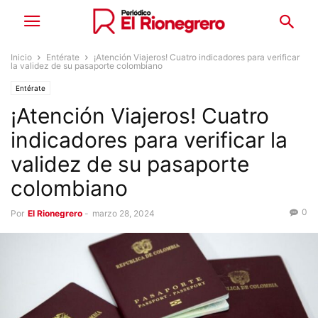
Inicio
Entérate
¡Atención Viajeros! Cuatro indicadores para verificar
la validez de su pasaporte colombiano
Entérate
¡Atención Viajeros! Cuatro
indicadores para verificar la
validez de su pasaporte
colombiano
0
Por
El Rionegrero
-
marzo 28, 2024