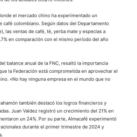
 donde el mercado chino ha experimentado un
de café colombiano. Según datos del Departamento
), las ventas de café, té, yerba mate y especias a
7% en comparación con el mismo período del año
ico
l balance anual de la FNC, resaltó la importancia
grero
 que la Federación está comprometida en aprovechar el
hino. «No hay ninguna empresa en el mundo que no
Información
Acerca de nosotros
ahamón también destacó los logros financieros y
Contáctanos
adas. Juan Valdez registró un crecimiento del 21% en
Vincúlate
umentaron un 24%. Por su parte, Almacafé experimentó
Mi Cuenta
acionales durante el primer trimestre de 2024 y
a.