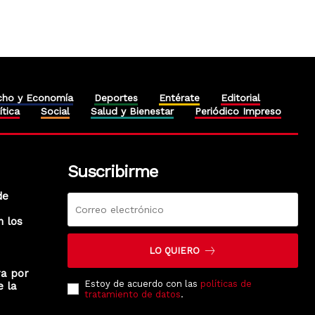
cho y Economía
Deportes
Entérate
Editorial
ítica
Social
Salud y Bienestar
Periódico Impreso
Suscribirme
de
n los
LO QUIERO
ra por
Estoy de acuerdo con las
políticas de
e la
tratamiento de datos
.