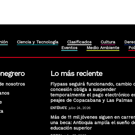
nión
Ciencia y Tecnología
Clasificados
Cultura
Dere
Eventos
Medio Ambiente
Pol
onegrero
Lo más reciente
de nosotros
Flypass seguirá funcionando, cambio 
concesión obliga a suspender
anos
temporalmente el pago electrónico e
peajes de Copacabana y Las Palmas
e
ENTÉRATE
julio 24, 2026
ta
Más de 11 mil jóvenes siguen en carre
una beca: Antioquia amplía el sueño d
educación superior