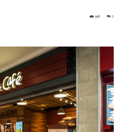
641
0