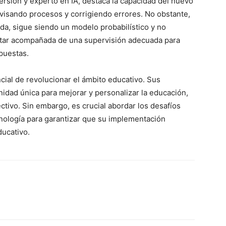
ersión y experto en IA, destaca la capacidad del nuevo
ico
evisando procesos y corrigiendo errores. No obstante,
grero
a, sigue siendo un modelo probabilístico y no
estar acompañada de una supervisión adecuada para
Información
spuestas.
Acerca de nosotros
cial de revolucionar el ámbito educativo. Sus
Contáctanos
dad única para mejorar y personalizar la educación,
Vincúlate
ctivo. Sin embargo, es crucial abordar los desafíos
Mi Cuenta
nología para garantizar que su implementación
ducativo.
ETE