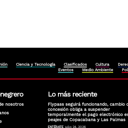
nión
Ciencia y Tecnología
Clasificados
Cultura
Dere
Eventos
Medio Ambiente
Pol
onegrero
Lo más reciente
de nosotros
Flypass seguirá funcionando, cambio 
concesión obliga a suspender
anos
temporalmente el pago electrónico e
peajes de Copacabana y Las Palmas
e
ENTÉRATE
julio 24, 2026