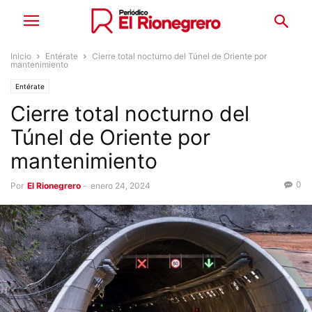
Inicio
Entérate
Cierre total nocturno del Túnel de Oriente por
mantenimiento
Entérate
Cierre total nocturno del
Túnel de Oriente por
mantenimiento
0
Por
El Rionegrero
-
enero 24, 2024