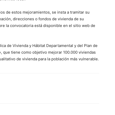
Acerca de nosotros
Contáctanos
ios de estos mejoramientos, se insta a tramitar su
Vincúlate
neación, direcciones o fondos de vivienda de su
Mi Cuenta
re la convocatoria está disponible en el sitio web de
ETE
ública de Vivienda y Hábitat Departamental y del Plan de
, que tiene como objetivo mejorar 100.000 viviendas
ualitativo de vivienda para la población más vulnerable.