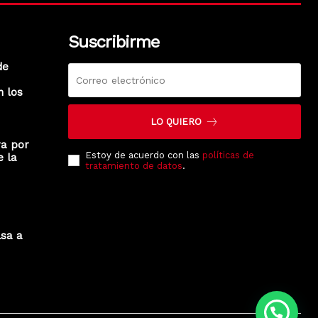
Suscribirme
de
n los
LO QUIERO
ra por
Estoy de acuerdo con las
políticas de
e la
tratamiento de datos
.
lsa a