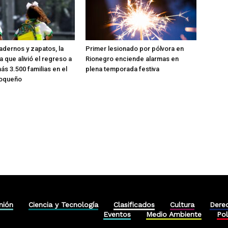
dernos y zapatos, la
Primer lesionado por pólvora en
ia que alivió el regreso a
Rionegro enciende alarmas en
ás 3.500 familias en el
plena temporada festiva
ioqueño
nión
Ciencia y Tecnología
Clasificados
Cultura
Dere
Eventos
Medio Ambiente
Pol