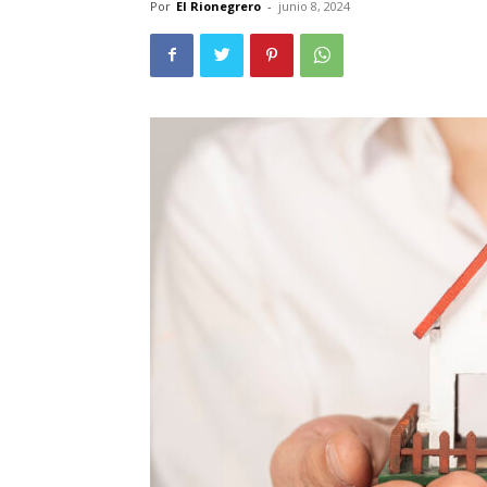
Por
El Rionegrero
-
junio 8, 2024