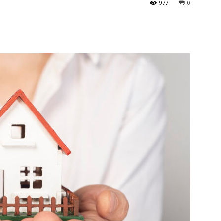
977
0