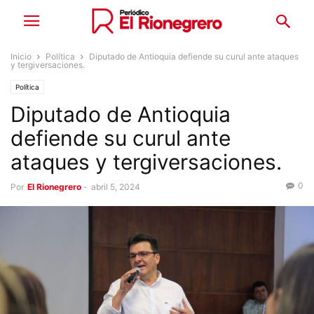
Inicio
Política
Diputado de Antioquia defiende su curul ante ataques
y tergiversaciones.
Política
Diputado de Antioquia
defiende su curul ante
ataques y tergiversaciones.
0
Por
El Rionegrero
-
abril 5, 2024