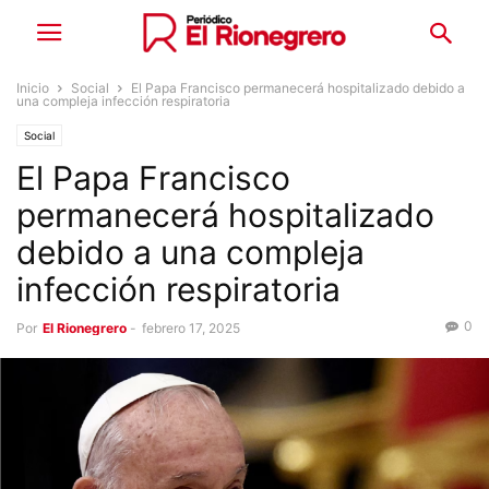
Inicio
Social
El Papa Francisco permanecerá hospitalizado debido a
una compleja infección respiratoria
Social
El Papa Francisco
permanecerá hospitalizado
debido a una compleja
infección respiratoria
0
Por
El Rionegrero
-
febrero 17, 2025