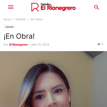
Inicio
Opinión
¡En Obra!
Opinión
¡En Obra!
0
Por
El Rionegrero
-
abril 25, 2024