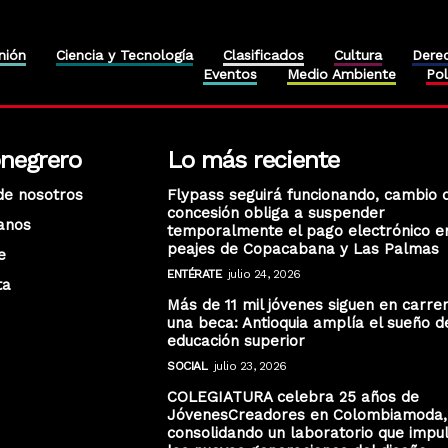
nión
Ciencia y Tecnología
Clasificados
Cultura
Dere
Eventos
Medio Ambiente
Pol
onegrero
Lo más reciente
de nosotros
Flypass seguirá funcionando, cambio 
concesión obliga a suspender
anos
temporalmente el pago electrónico e
peajes de Copacabana y Las Palmas
e
ENTÉRATE
julio 24, 2026
ta
Más de 11 mil jóvenes siguen en carre
una beca: Antioquia amplía el sueño d
educación superior
SOCIAL
julio 23, 2026
COLEGIATURA celebra 25 años de
JóvenesCreadores en Colombiamoda,
consolidando un laboratorio que impu