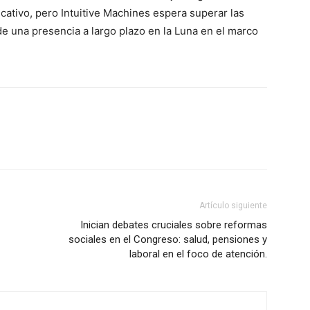
Información
icativo, pero Intuitive Machines espera superar las
 de una presencia a largo plazo en la Luna en el marco
Acerca de nosotros
Contáctanos
Vincúlate
Mi Cuenta
ETE
Artículo siguiente
Inician debates cruciales sobre reformas
sociales en el Congreso: salud, pensiones y
laboral en el foco de atención.