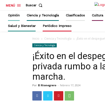
Buscar
MENÚ
Opinión
Ciencia y Tecnología
Clasificados
Cultura
Salud y Bienestar
Periódico Impreso
Inicio
Ciencia y Tecnología
¡Éxito en el despegue
Ciencia y Tecnología
¡Éxito en el desp
privada rumbo a l
marcha.
Por
El Rionegrero
-
febrero 17, 2024