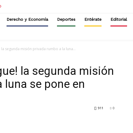
Derecho y Economía
Deportes
Entérate
Editorial
! la segunda misión privada rumbo a la luna...
egue! la segunda misión
a luna se pone en
911
0