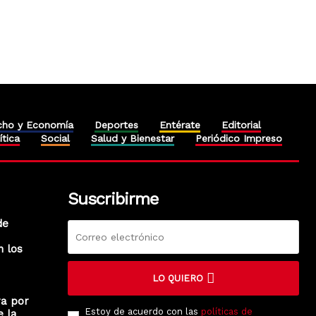
cho y Economía
Deportes
Entérate
Editorial
ítica
Social
Salud y Bienestar
Periódico Impreso
Suscribirme
de
n los
LO QUIERO
ra por
Estoy de acuerdo con las
políticas de
e la