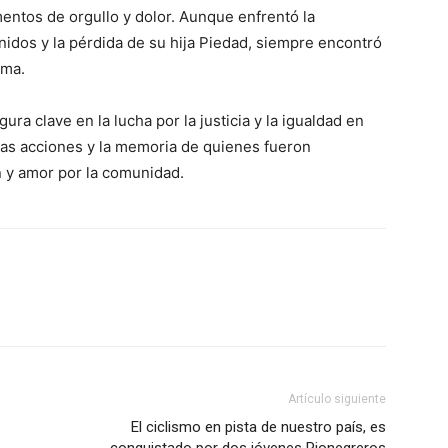
entos de orgullo y dolor. Aunque enfrentó la
nidos y la pérdida de su hija Piedad, siempre encontró
ima.
gura clave en la lucha por la justicia y la igualdad en
las acciones y la memoria de quienes fueron
 y amor por la comunidad.
ico
grero
Información
Acerca de nosotros
Contáctanos
Vincúlate
Artículo siguiente
El ciclismo en pista de nuestro país, es
Mi Cuenta
conquistado por dos jóvenes Rionegreros