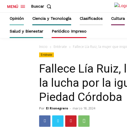
Buscar
MENÚ
Opinión
Ciencia y Tecnología
Clasificados
Cultura
Salud y Bienestar
Periódico Impreso
Inicio
Entérate
Fallece Lía Ruiz, la mujer que inspi
Entérate
Fallece Lía Ruiz,
la lucha por la i
Piedad Córdoba
Por
El Rionegrero
-
marzo 18, 2024