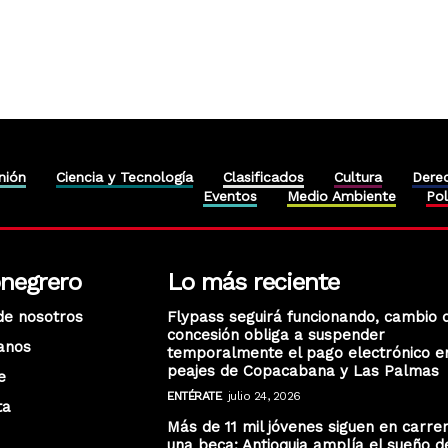
nión
Ciencia y Tecnología
Clasificados
Cultura
Dere
Eventos
Medio Ambiente
Pol
onegrero
Lo más reciente
de nosotros
Flypass seguirá funcionando, cambio 
concesión obliga a suspender
anos
temporalmente el pago electrónico e
peajes de Copacabana y Las Palmas
e
ENTÉRATE
julio 24, 2026
ta
Más de 11 mil jóvenes siguen en carre
una beca: Antioquia amplía el sueño d