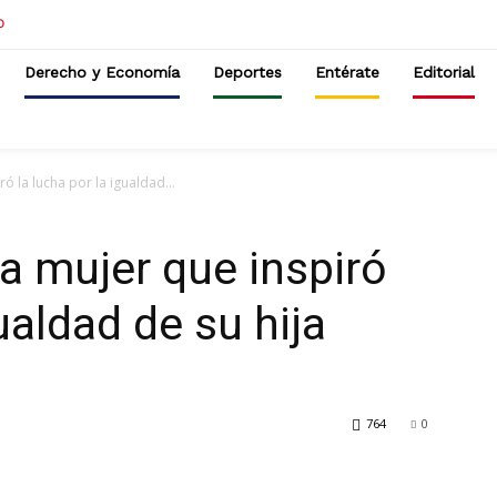
Derecho y Economía
Deportes
Entérate
Editorial
ró la lucha por la igualdad...
 la mujer que inspiró
gualdad de su hija
764
0