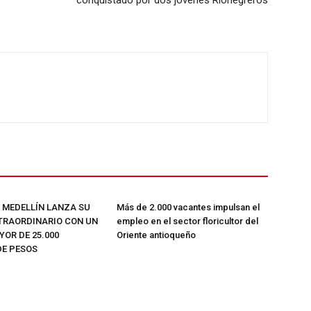
ETE
E MEDELLÍN LANZA SU
Más de 2.000 vacantes impulsan el
TRAORDINARIO CON UN
empleo en el sector floricultor del
OR DE 25.000
Oriente antioqueño
DE PESOS