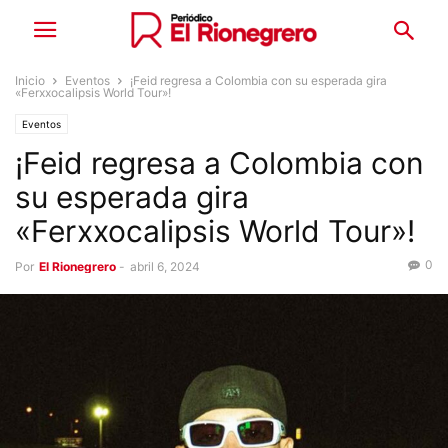
Inicio
Eventos
¡Feid regresa a Colombia con su esperada gira
«Ferxxocalipsis World Tour»!
Eventos
¡Feid regresa a Colombia con
su esperada gira
«Ferxxocalipsis World Tour»!
0
Por
El Rionegrero
-
abril 6, 2024