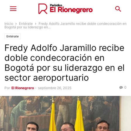
Inicio
Entérate
Fredy Adolfo Jaramillo recibe doble condecoración en
Bogotá por su liderazgo en...
Entérate
Fredy Adolfo Jaramillo recibe
doble condecoración en
Bogotá por su liderazgo en el
sector aeroportuario
0
Por
El Rionegrero
-
septiembre 26, 2025