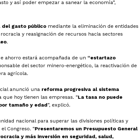
gasto y así poder empezar a sanear la economía”,
a del gasto público
mediante la eliminación de entidades
rocracia y reasignación de recursos hacia sectores
leo
.
 de ahorro estará acompañada de un
“estartazo
ponsable del sector minero-energético, la reactivación de
ra agrícola.
ico
grero
encial anunció una
reforma progresiva al sistema
rga que hoy tienen las empresas. “
La tasa no puede
 por tamaño y edad
”, explicó.
Información
idad nacional para superar las divisiones políticas y
Acerca de nosotros
el Congreso. “
Presentaremos un Presupuesto General
Contáctanos
cracia y más inversión en seguridad, salud,