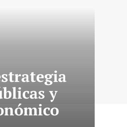
strategia
blicas y
conómico