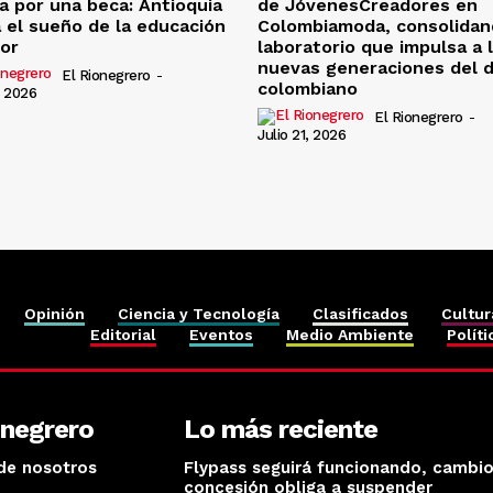
a por una beca: Antioquia
de JóvenesCreadores en
 el sueño de la educación
Colombiamoda, consolidan
ior
laboratorio que impulsa a 
nuevas generaciones del 
El Rionegrero
-
colombiano
, 2026
El Rionegrero
-
Julio 21, 2026
Opinión
Ciencia y Tecnología
Clasificados
Cultur
Editorial
Eventos
Medio Ambiente
Políti
onegrero
Lo más reciente
de nosotros
Flypass seguirá funcionando, cambi
concesión obliga a suspender