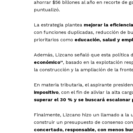
ahorrar $56 billones al año en recorte de 
puntualizó.
La estrategia plantea
mejorar la eficienci
con funciones duplicadas, reducción de bu
prioritarios como
educación, salud y emp
Además, Lizcano señaló que esta política
económico”
, basado en la explotación res
la construcción y la ampliación de la fronte
Periód
El Rione
En materia tributaria, el aspirante presid
impositivo
, con el fin de aliviar la alta ca
superar el 30 % y se buscará escalonar
Finalmente, Lizcano hizo un llamado a la un
construir un presupuesto de consenso con 
concertado, responsable, con menos buro