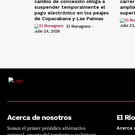
cambio de concesión obliga a
carrer
suspender temporalmente el
amplía
pago electrónico en los peajes
super
de Copacabana y Las Palmas
Julio 23
El Rionegrero
-
Julio 24, 2026
Acerca de nosotros
El Ri
Somos el primer periódico alternativo
Acerca 
regional, amante del territorio y su historia.