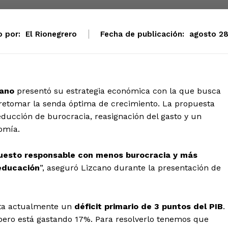
o por:
El Rionegrero
Fecha de publicación:
agosto 28
cano
presentó su estrategia económica con la que busca
 y retomar la senda óptima de crecimiento. La propuesta
ucción de burocracia, reasignación del gasto y un
omía.
uesto responsable con menos burocracia y más
 educación
”, aseguró Lizcano durante la presentación de
nta actualmente un
déficit primario de 3 puntos del PIB
.
, pero está gastando 17%. Para resolverlo tenemos que