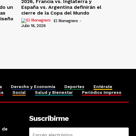
2026, Francia vs. Inglaterra y
do un
España vs. Argentina definirán el
las
cierre de la Copa del Mundo
diseño
El Rionegrero
-
Julio 18, 2026
a
Derecho y Economía
Deportes
Entérate
ca
Social
Salud y Bienestar
Periódico Impreso
Suscribirme
o de