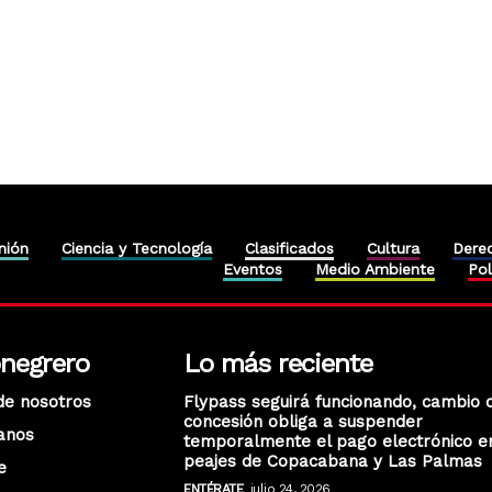
nión
Ciencia y Tecnología
Clasificados
Cultura
Dere
Eventos
Medio Ambiente
Pol
onegrero
Lo más reciente
de nosotros
Flypass seguirá funcionando, cambio 
concesión obliga a suspender
anos
temporalmente el pago electrónico e
peajes de Copacabana y Las Palmas
e
ENTÉRATE
julio 24, 2026