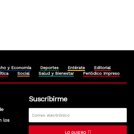
cho y Economía
Deportes
Entérate
Editorial
ítica
Social
Salud y Bienestar
Periódico Impreso
Suscribirme
de
n los
LO QUIERO