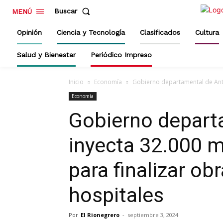
Buscar
MENÚ
Opinión
Ciencia y Tecnología
Clasificados
Cultura
Salud y Bienestar
Periódico Impreso
Inicio
Economía
Gobierno departamental de Antio
Economía
Gobierno depart
inyecta 32.000 m
para finalizar ob
hospitales
Por
El Rionegrero
-
septiembre 3, 2024