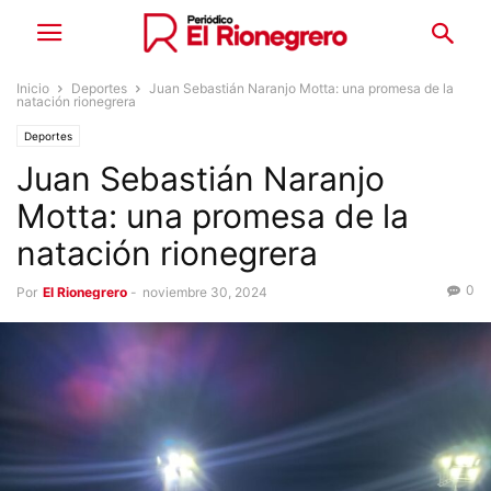
Inicio
Deportes
Juan Sebastián Naranjo Motta: una promesa de la
natación rionegrera
Deportes
Juan Sebastián Naranjo
Motta: una promesa de la
natación rionegrera
0
Por
El Rionegrero
-
noviembre 30, 2024