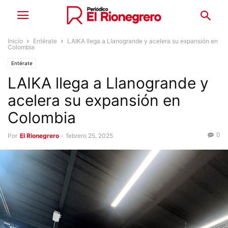
Inicio
Entérate
LAIKA llega a Llanogrande y acelera su expansión en
Colombia
Entérate
LAIKA llega a Llanogrande y
acelera su expansión en
Colombia
0
Por
El Rionegrero
-
febrero 25, 2025