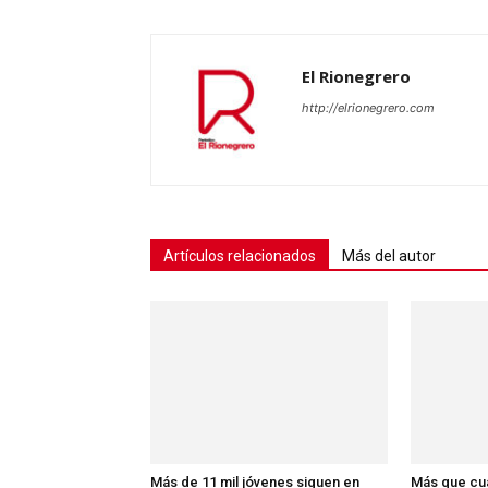
El Rionegrero
http://elrionegrero.com
Artículos relacionados
Más del autor
Más de 11 mil jóvenes siguen en
Más que cua