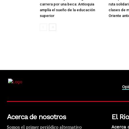
carrera por una beca: Antioquia
ruta solidar
amplía el sueño de la educación
clases de m
superior
Oriente ant
Opi
Acerca de nosotros
El Ri
Somos el primer periódico alternativo
Acerca 