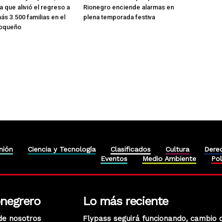
ia que alivió el regreso a
Rionegro enciende alarmas en
ás 3.500 familias en el
plena temporada festiva
ioqueño
nión
Ciencia y Tecnología
Clasificados
Cultura
Dere
Eventos
Medio Ambiente
Pol
onegrero
Lo más reciente
de nosotros
Flypass seguirá funcionando, cambio 