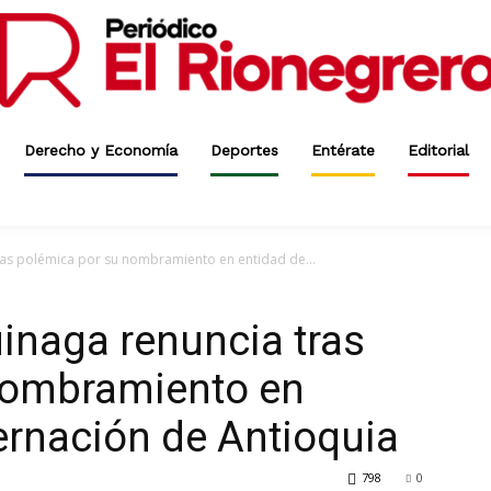
Derecho y Economía
Deportes
Entérate
Editorial
ras polémica por su nombramiento en entidad de...
inaga renuncia tras
nombramiento en
ernación de Antioquia
798
0