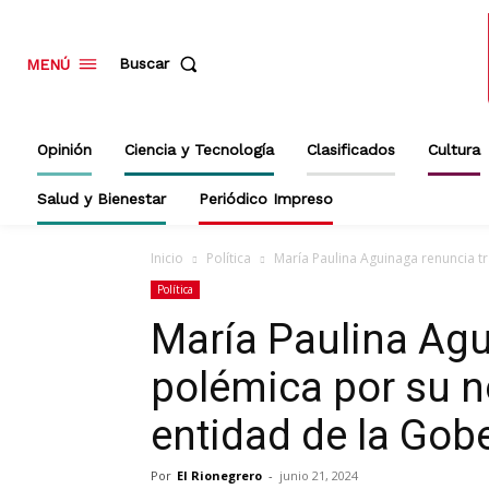
Buscar
MENÚ
Opinión
Ciencia y Tecnología
Clasificados
Cultura
Salud y Bienestar
Periódico Impreso
Inicio
Política
María Paulina Aguinaga renuncia t
Política
María Paulina Agu
polémica por su 
entidad de la Gob
Por
El Rionegrero
-
junio 21, 2024