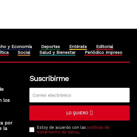
cho y Economía
Deportes
Entérate
Editorial
ítica
Social
Salud y Bienestar
Periódico Impreso
Suscribirme
de
n los
LO QUIERO
ra por
Estoy de acuerdo con las
políticas de
e la
tratamiento de datos
.