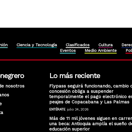
nión
Ciencia y Tecnología
Clasificados
Cultura
Dere
Eventos
Medio Ambiente
Pol
onegrero
Lo más reciente
de nosotros
Flypass seguirá funcionando, cambio 
concesión obliga a suspender
anos
temporalmente el pago electrónico e
peajes de Copacabana y Las Palmas
e
ENTÉRATE
julio 24, 2026
ta
Más de 11 mil jóvenes siguen en carre
una beca: Antioquia amplía el sueño d
educación superior