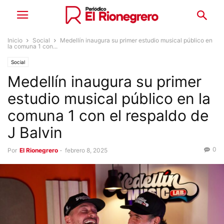
Inicio
Social
Medellín inaugura su primer estudio musical público en
la comuna 1 con...
Social
Medellín inaugura su primer
estudio musical público en la
comuna 1 con el respaldo de
J Balvin
0
Por
El Rionegrero
-
febrero 8, 2025