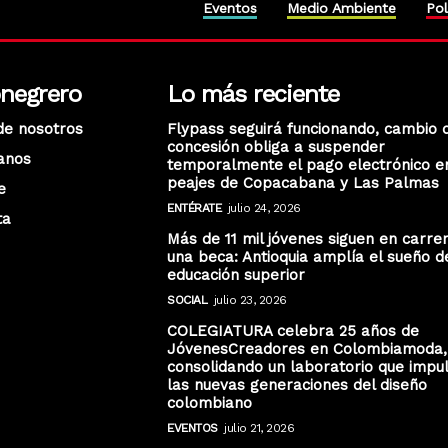
Eventos
Medio Ambiente
Pol
onegrero
Lo más reciente
de nosotros
Flypass seguirá funcionando, cambio 
concesión obliga a suspender
anos
temporalmente el pago electrónico e
peajes de Copacabana y Las Palmas
e
ENTÉRATE
julio 24, 2026
ta
Más de 11 mil jóvenes siguen en carre
una beca: Antioquia amplía el sueño d
educación superior
SOCIAL
julio 23, 2026
COLEGIATURA celebra 25 años de
JóvenesCreadores en Colombiamoda,
consolidando un laboratorio que impu
las nuevas generaciones del diseño
colombiano
EVENTOS
julio 21, 2026