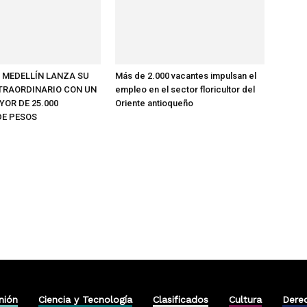
E MEDELLÍN LANZA SU
Más de 2.000 vacantes impulsan el
TRAORDINARIO CON UN
empleo en el sector floricultor del
OR DE 25.000
Oriente antioqueño
DE PESOS
nión
Ciencia y Tecnología
Clasificados
Cultura
Dere