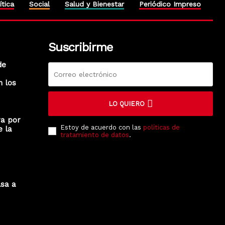
ítica
Social
Salud y Bienestar
Periódico Impreso
Suscribirme
de
n los
LO QUIERO
ra por
Estoy de acuerdo con las
políticas de
e la
tratamiento de datos
.
lsa a